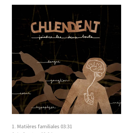
deux
bouts
par
Chiendent
1. Matières familiales 03:31