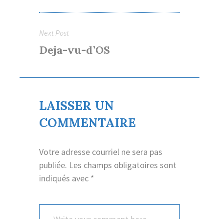
post:
Next Post
Next
Deja-vu-d’OS
post:
LAISSER UN
COMMENTAIRE
Votre adresse courriel ne sera pas
publiée.
Les champs obligatoires sont
indiqués avec
*
Comment