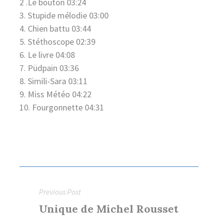
2 .Le bouton 03:24
3. Stupide mélodie 03:00
4. Chien battu 03:44
5. Stéthoscope 02:39
6. Le livre 04:08
7. Püdpain 03:36
8. Simili-Sara 03:11
9. Miss Météo 04:22
10. Fourgonnette 04:31
Navigation
de
Previous Post
l'article
Previous
Unique de Michel Rousset