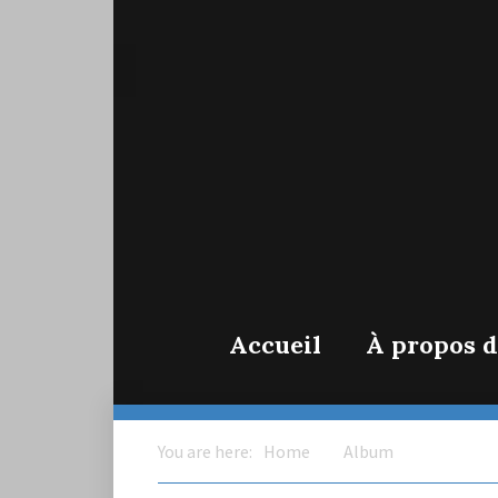
Search
Search
for:
Magasin de Musique en Ligne
Bluetra
Accueil
À propos d
You are here:
Home
Album