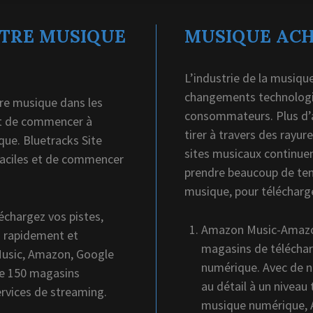
TRE MUSIQUE
MUSIQUE ACH
L’industrie de la musiqu
changements technologi
otre musique dans les
consommateurs. Plus d’a
et de commencer à
tirer à travers des rayur
que. Bluetracks Site
sites musicaux continuent
aciles et de commencer
prendre beaucoup de tem
musique, pour télécharg
échargez vos pistes,
Amazon Music-Amazon
n rapidement et
magasins de télécha
 Music, Amazon, Google
numérique. Avec de 
 de 150 magasins
au détail à un niveau 
rvices de streaming.
musique numérique, 